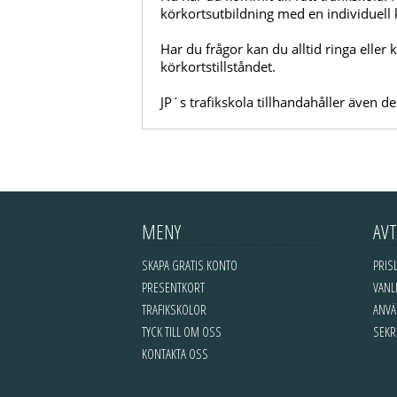
körkortsutbildning med en individuell 
Har du frågor kan du alltid ringa eller
körkortstillståndet.
JP´s trafikskola tillhandahåller även
MENY
AVT
SKAPA GRATIS KONTO
PRIS
PRESENTKORT
VANL
TRAFIKSKOLOR
ANVÄ
TYCK TILL OM OSS
SEKR
Teoriportalen
iKörkort
Gratisteori
Körkortonline
Körkort
KONTAKTA OSS
Körkortsportalen
Trafikverket
Körkortskolan
Trafiktestet
Körkortsfrågor online. Körkortsteori från 2016 med över 