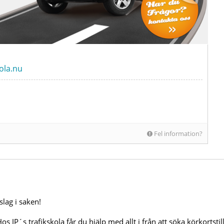
ola.nu
Fel information?
slag i saken!
os JP´s trafikskola får du hjälp med allt i från att söka körkortstill