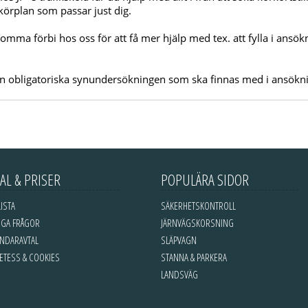
körplan som passar just dig.
 komma förbi hos oss för att få mer hjälp med tex. att fylla i ansö
 den obligatoriska synundersökningen som ska finnas med i ansökn
AL & PRISER
POPULÄRA SIDOR
LISTA
SÄKERHETSKONTROLL
IGA FRÅGOR
JÄRNVÄGSKORSNING
NDARAVTAL
SLÄPVAGN
ETESS & COOKIES
STANNA & PARKERA
et
Gratis körkortsteori
Gratis körkortsfrågor
Gratis teori
LANDSVÄG
Bonniers Trafikskola Online
Enkel och lättförståelig kör
2 000 teorifrågor. Allt du behöver för att ta körkort - T