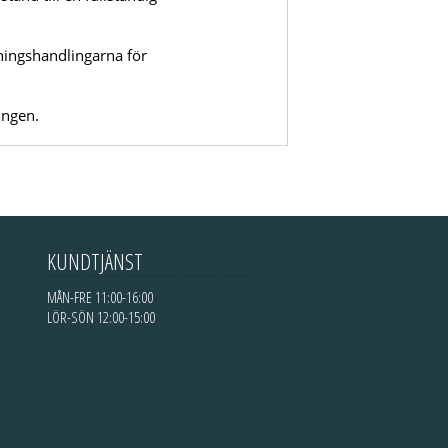
kningshandlingarna för
ingen.
KUNDTJÄNST
MÅN-FRE 11:00-16:00
LÖR-SÖN 12:00-15:00
Gratis teorifrågor
öva på teoriprov för körkort
kortsteori som tar upp det viktigaste inför teoriprovet.
esta gratis!
vägmärken
körkortstest
teorifrågor